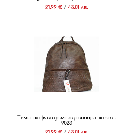
21.99 €
/
43.01 лв.
Тъмно кафява дамска раница с капси -
9023
21.99 €
/
43.01 лв.