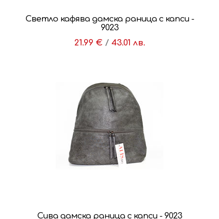
Светло кафява дамска раница с капси -
9023
21.99 €
/
43.01 лв.
Сива дамска раница с капси - 9023