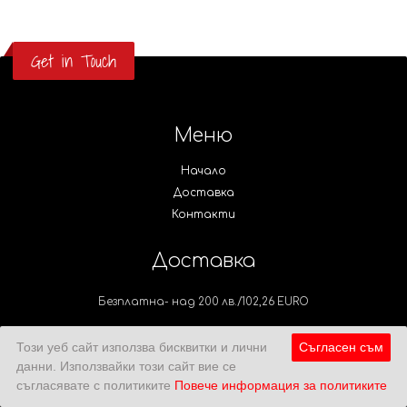
Get in Touch
Меню
Начало
Доставка
Контакти
Доставка
Безплатна- над 200 лв./102,26 EURO
Този уеб сайт използва бисквитки и лични
Съгласен съм
данни. Използвайки този сайт вие се
съгласявате с политиките
Повече информация за политиките