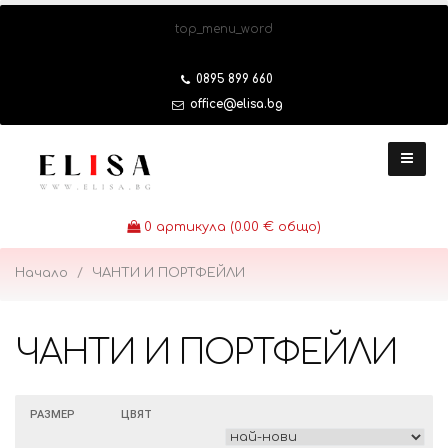
top_menu_word
0895 899 660
office@elisa.bg
0
артикула (0.00 € общо)
Начало
ЧАНТИ И ПОРТФЕЙЛИ
ЧАНТИ И ПОРТФЕЙЛИ
РАЗМЕР
ЦВЯТ