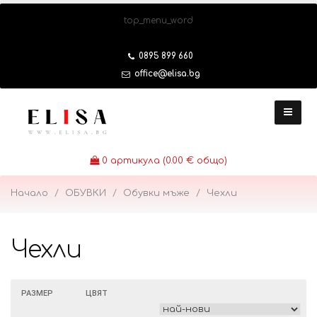
top_menu_word
0895 899 660
office@elisa.bg
0
артикула (0.00 € общо)
Начало
ОБУВКИ
Обувки мъже
Чехли
Чехли
РАЗМЕР
ЦВЯТ