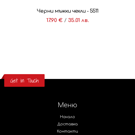
Черни мъжки чехли - 5511
17.90 €
/
35.01 лв.
Get in Touch
Меню
Начало
Доставка
Контакти