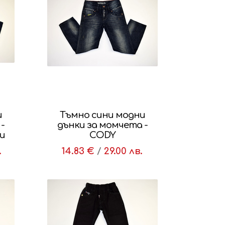
и
Тъмно сини модни
-
дънки за момчета -
и
CODY
.
14.83 €
/
29.00 лв.