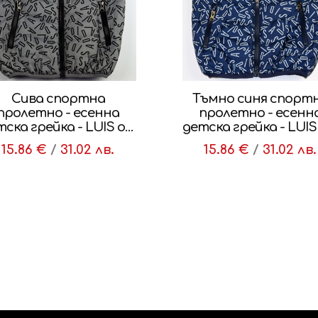
Сива спортна
Тъмно синя спорт
пролетно - есенна
пролетно - есенн
ска грейка - LUIS от
детска грейка - LUIS
4 до 12 годишни
4 до 12 годишни
15.86 €
/
31.02 лв.
15.86 €
/
31.02 лв.