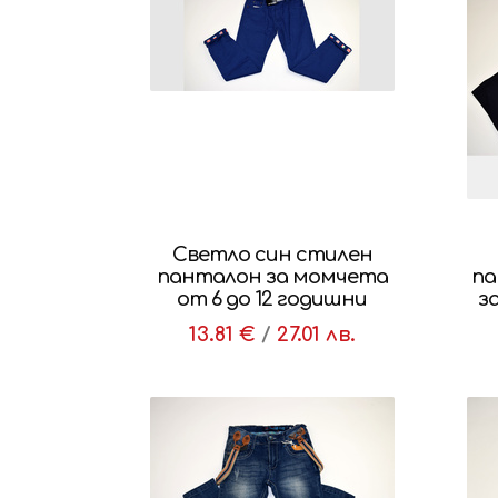
Светло син стилен
панталон за момчета
па
от 6 до 12 годишни
з
13.81 €
/
27.01 лв.