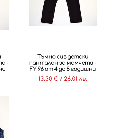
и
Тъмно сив детски
а -
панталон за момчета -
ишни
FY 96 от 4 до 8 годишни
13.30 €
/
26.01 лв.