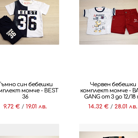
ъмно син бебешки
Червен бебешки
мплект момче - BEST
комплект момче - B
36
GANG от 3 до 12/18 
9.72 €
/
19.01 лв.
14.32 €
/
28.01 лв.