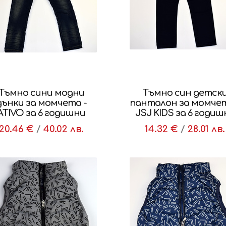
Тъмно сини модни
Тъмно син детск
дънки за момчета -
панталон за момчет
ATIVO за 6 годишни
JSJ KIDS за 6 год
20.46 €
/
40.02 лв.
14.32 €
/
28.01 лв.