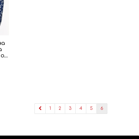
на
а
 от
1
2
3
4
5
6