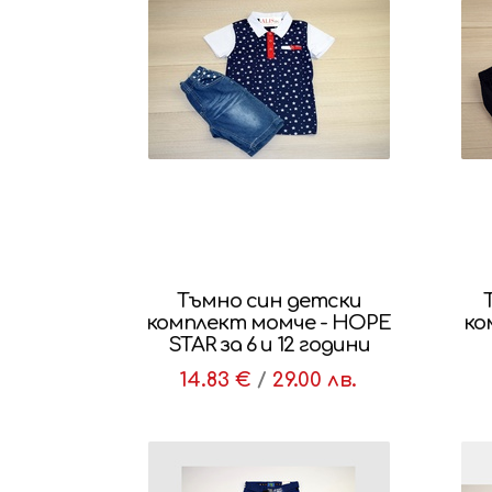
Тъмно син детски
Т
комплект момче - HOPE
ко
STAR за 6 и 12 години
14.83 €
/
29.00 лв.