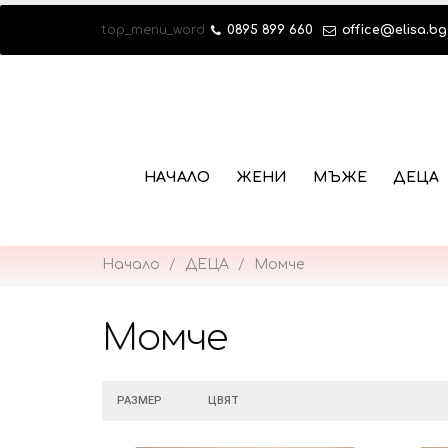
top_menu_word
0895 899 660
office@elisa.bg
НАЧАЛО
ЖЕНИ
МЪЖЕ
ДЕЦА
Начало
ДЕЦА
Момче
Момче
РАЗМЕР
ЦВЯТ