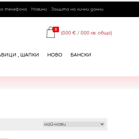
по телефона
Новини
Защита на лични данни
0
(0.00 €
/
0.00 лв.
общо
)
АВИЦИ , ШАПКИ
НОВО
БАНСКИ