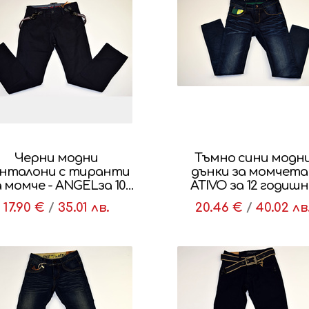
Черни модни
Тъмно сини модн
нталони с тиранти
дънки за момчета 
а момче - ANGELза 10
ATIVO за 12 годишн
годишни
17.90 €
/
35.01 лв.
20.46 €
/
40.02 лв