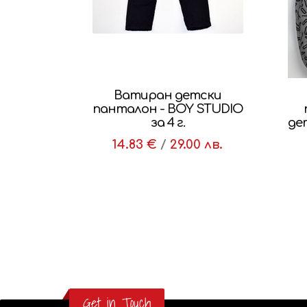
Ватиран детски
панталон - BOY STUDIO
за 4 г.
дет
14.83 €
/
29.00 лв.
Get in Touch